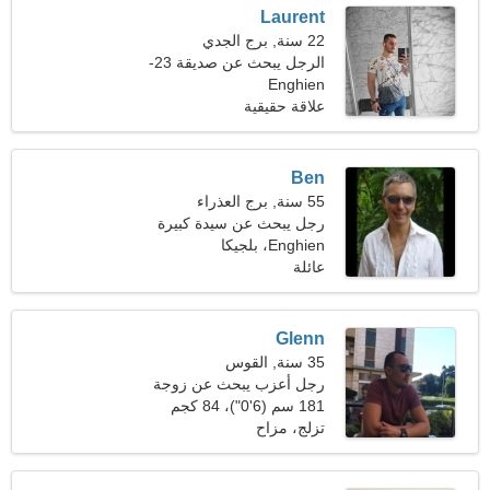
Laurent
22 سنة, برج الجدي
الرجل يبحث عن صديقة 23-
Enghien
29
علاقة حقيقية
Ben
55 سنة, برج العذراء
رجل يبحث عن سيدة كبيرة
43-52
Enghien، بلجيكا
عائلة
Glenn
35 سنة, القوس
رجل أعزب يبحث عن زوجة
181 سم (6'0")، 84 كجم
(185 رطلا)
تزلج، مزاح