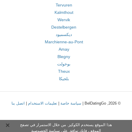
Tervuren
Kalmthout
Wervik
Destelbergen
ديكسميود
Marchienne-au-Pont
Amay
Blegny
بوخولت
Theux
بلجيكا
© 2026, BelDatingGo |
سياسة خاصة
|
تعليمات الاستخدام
|
اتصل بنا
هذا الموقع يستخدم الكوكيز. من خلال الاستمرار في تصفح
الموقع ، فإنك توافق على
سياسة الخصوصية