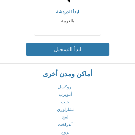
ابدأ الدردشة
بالعربية
ابدأ التسجيل
أماكن ومدن أخرى
بروكسل
أنتويرب
جنت
تشارلوري
لييج
آندرلخت
بروج