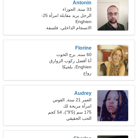
Antonin
33 سنة, الجوزاء
الرجل يريد مقابلة امرأة 25-
Enghien
28
الانسجام الداخلي، فلسفة
Florine
60 سنه, برج الحوت
أنا أفضل ركوب الزوارق
والتزلج
Enghien، بلجيكا
زواج
Audrey
العمر 21 سنة, القوس
امرأة مريحة لك
175 سم (5'9")، 54 كجم
(119 رطلا)
الحب الحقيقي