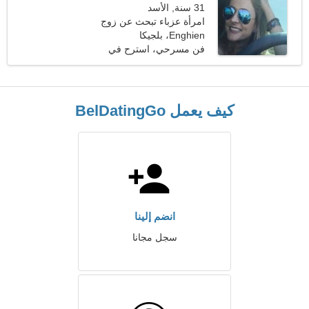
31 سنة, الأسد
امرأة عزباء تبحث عن زوج
35-43
Enghien، بلجيكا
فن مسرحي، استرح في
الطبيعة
كيف يعمل BelDatingGo
انضم إلينا
سجل مجانا