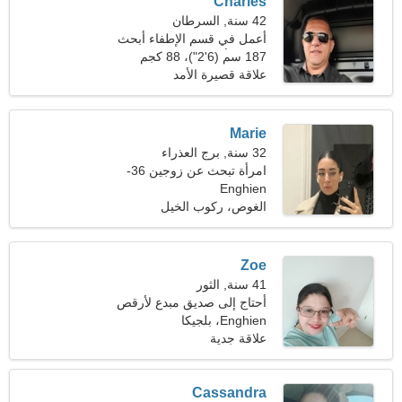
Charles
42 سنة, السرطان
أعمل في قسم الإطفاء أبحث
عن امرأة متحمسة
187 سم (6'2")، 88 كجم
(194 رطلا)
علاقة قصيرة الأمد
Marie
32 سنة, برج العذراء
امرأة تبحث عن زوجين 36-
Enghien
41
الغوص، ركوب الخيل
Zoe
41 سنة, الثور
أحتاج إلى صديق مبدع لأرقص
معًا
Enghien، بلجيكا
علاقة جدية
Cassandra