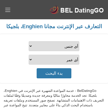
التعارف عبر الإنترنت مجانا Enghien، بلجيكا
BelDatingGo - خدمة المواعدة الشهيرة عبر الإنترنت في Enghien،
بلجيكا. تجد الخدمة محاورًا مثاليًا ومعرفة جديدة وصديقًا وفقًا لملفات
التعريف ذات الاهتمامات المتشابهة. تصفح صور المستخدم وملفات تعريفه
باستخدام البحث الذكي بناءً على معايير متعددة. تتيح المواعدة عبر