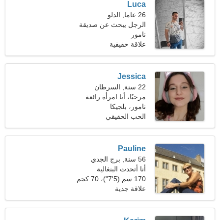
Luca
26 عاما, الدلو
الرجل يبحث عن صديقة
نامور
علاقة حقيقية
Jessica
22 سنة, السرطان
مرحبًا، أنا امرأة رائعة
نامور، بلجيكا
الحب الحقيقي
Pauline
56 سنة, برج الجدي
أنا أتحدث البنغالية
والإندونيسية
170 سم (5'7")، 70 كجم
(154 رطلا)
علاقة جدية