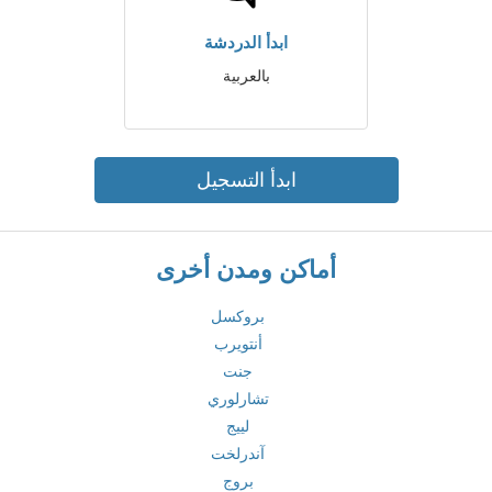
ابدأ الدردشة
بالعربية
ابدأ التسجيل
أماكن ومدن أخرى
بروكسل
أنتويرب
جنت
تشارلوري
لييج
آندرلخت
بروج