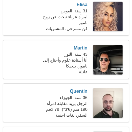
Elisa
31 سنة, القوس
امرأة عزباء تبحث عن زوج
37-41
نامور
فن مسرحي، المشتريات
Martin
43 سنة, الثور
أنا أستاذة علوم وأحتاج إلى
امرأة رائعة
نامور، بلجيكا
عائلة
Quentin
36 سنة, الجوزاء
الرجل يريد مقابلة امرأة
190 سم (6'3")، 79 كجم
(174 رطلا)
السفر، لغات اجنبية