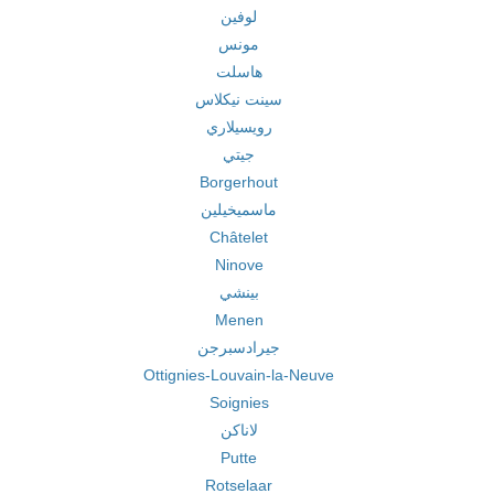
لوفين
مونس
هاسلت
سينت نيكلاس
رويسيلاري
جيتي
Borgerhout
ماسميخيلين
Châtelet
Ninove
بينشي
Menen
جيرادسبرجن
Ottignies-Louvain-la-Neuve
Soignies
لاناكن
Putte
Rotselaar