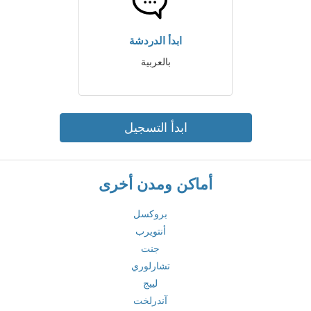
ابدأ الدردشة
بالعربية
ابدأ التسجيل
أماكن ومدن أخرى
بروكسل
أنتويرب
جنت
تشارلوري
لييج
آندرلخت