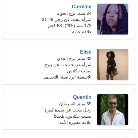
Caroline
24 سنة, برج الحوت
امرأة تبحث عن رجل 26-31
173 سم (5'9")، 53 كجم
(116 رطلا)
علاقة جدية
Elise
33 سنة, برج الجدي
امرأة عزباء تبحث عن زوج
35-42
سينت نيكلاس
الأنشطة الرياضية، التجديف
Quentin
59 سنة, السرطان
رجل يبحث عن سيدة كبيرة
48-56
سينت نيكلاس، بلجيكا
علاقة قصيرة الأمد