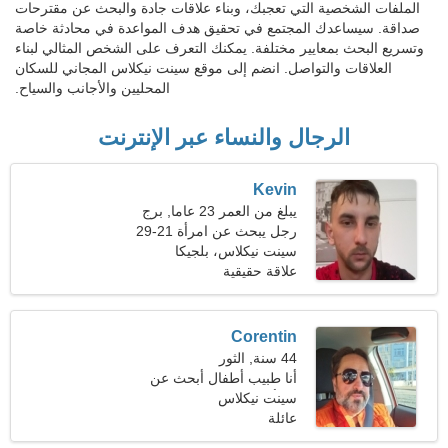
الملفات الشخصية التي تعجبك، وبناء علاقات جادة والبحث عن مقترحات
صداقة. سيساعدك المجتمع في تحقيق هدف المواعدة في محادثة خاصة
وتسريع البحث بمعايير مختلفة. يمكنك التعرف على الشخص المثالي لبناء
العلاقات والتواصل. انضم إلى موقع سينت نيكلاس المجاني للسكان
المحليين والأجانب والسياح.
الرجال والنساء عبر الإنترنت
Kevin
يبلغ من العمر 23 عاما, برج
الحوت
رجل يبحث عن امرأة 21-29
سينت نيكلاس، بلجيكا
علاقة حقيقية
Corentin
44 سنة, الثور
أنا طبيب أطفال أبحث عن
امرأة خجولة
سينت نيكلاس
عائلة