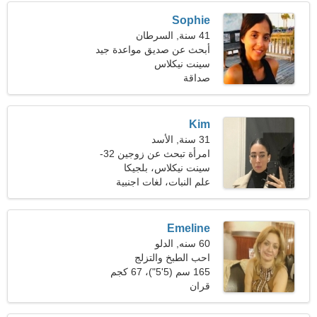
Sophie
41 سنة, السرطان
أبحث عن صديق مواعدة جيد
سينت نيكلاس
صداقة
Kim
31 سنة, الأسد
امرأة تبحث عن زوجين 32-
38
سينت نيكلاس، بلجيكا
علم النبات، لغات اجنبية
Emeline
60 سنه, الدلو
احب الطبخ والتزلج
165 سم (5'5")، 67 كجم
(147 رطلا)
قران