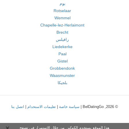
بوم
Rotselaar
Wemmel
Chapelle-lez-Herlaimont
Brecht
رافيلس
Liedekerke
Paal
Gistel
Grobbendonk
Waasmunster
بلجيكا
© 2026, BelDatingGo |
سياسة خاصة
|
تعليمات الاستخدام
|
اتصل بنا
هذا الموقع يستخدم الكوكيز. من خلال الاستمرار في تصفح