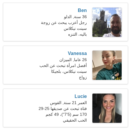
Ben
36 سنة, الدلو
رجل أعزب يبحث عن زوجة
سينت نيكلاس
باليه، التنزه
Vanessa
26 عاما, الميزان
أفضل امرأة تبحث عن الحب
الحقيقي
سينت نيكلاس، بلجيكا
زواج
Lucie
العمر 21 سنة, القوس
فتاة تبحث عن صديقها 25-29
170 سم (5'7")، 49 كجم
(108 رطل)
الحب الحقيقي