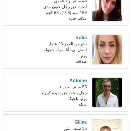
43 سنة, برج الجدي
أبحث عن رجل حنون مدى
الحياة
159 سم (5'3")، 68 كجم
(149 رطلا)
علاقة جدية
Sofia
يبلغ من العمر 23 عاما,
القوس
اتصل بي، أنا امرأة خجولة
بوم
صداقة
Antoine
55 سنة, الجوزاء
رجل يبحث عن سيدة كبيرة
بوم، بلجيكا
عائلة
Gilles
35 سنة, الثور