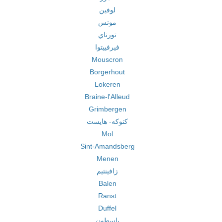
لوفين
مونس
تورناي
فيرفييتوا
Mouscron
Borgerhout
Lokeren
Braine-l'Alleud
Grimbergen
كنوكه- هايست
Mol
Sint-Amandsberg
Menen
زافينتيم
Balen
Ranst
Duffel
باسطون