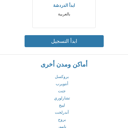
ابدأ الدردشة
بالعربية
ابدأ التسجيل
أماكن ومدن أخرى
بروكسل
أنتويرب
جنت
تشارلوري
لييج
آندرلخت
بروج
نامور