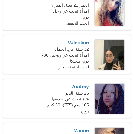
العمر 21 سنة, الميزان
امرأة تبحث عن رجل
بوم
الحب الحقيقي
Valentine
32 سنة, برج الحمل
امرأة تبحث عن زوجين 36-
43
بوم، بلجيكا
لغات اجنبية، إبحار
Audrey
25 سنة, الدلو
فتاة تبحث عن صديقها
165 سم (5'5")، 50 كجم
(110 رطل)
زواج
Marine