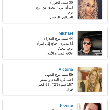
30 سنه, الجوزاء
امرأة عزباء تبحث عن زوج
32-40
بوم
الحدائق، الرقص
Michael
44 سنة, برج العذراء
أنا مديرة، أحتاج إلى امرأة
رشيقة
بوم، بلجيكا
علاقة قصيرة الأمد
Victoria
59 سنة, برج الحوت
احب كرة القدم والسفر
157 سم (5'2")، 63 كجم
(138 رطلا)
قران
Florine