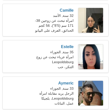
Camille
32 سنة, الأسد
امرأة تبحث عن زوجين 38-
41
171 سم (5'8")، 56 كجم
(123 رطلا)
الحدائق، العزف على البيانو
Estelle
35 سنة, الجوزاء
امرأة عزباء تبحث عن زوج
Leopoldsburg
38-45
التنكر، حب
Aymeric
33 سنة, الجوزاء
الرجل يريد مقابلة امرأة
Leopoldsburg، بلجيكا
عمل، النباتات