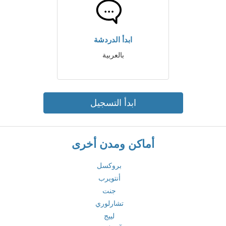
ابدأ الدردشة
بالعربية
ابدأ التسجيل
أماكن ومدن أخرى
بروكسل
أنتويرب
جنت
تشارلوري
لييج