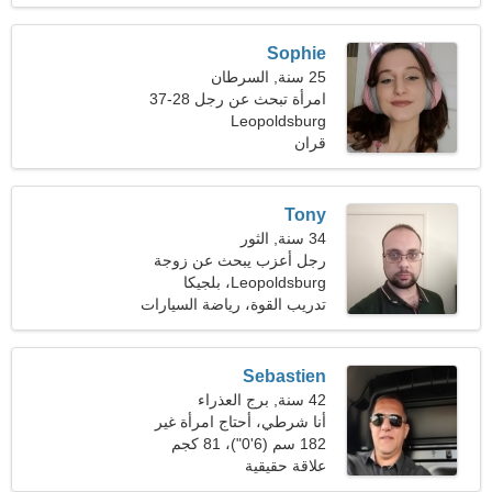
Sophie
25 سنة, السرطان
امرأة تبحث عن رجل 28-37
Leopoldsburg
قران
Tony
34 سنة, الثور
رجل أعزب يبحث عن زوجة
Leopoldsburg، بلجيكا
تدريب القوة، رياضة السيارات
Sebastien
42 سنة, برج العذراء
أنا شرطي، أحتاج امرأة غير
عادية
182 سم (6'0")، 81 كجم
(178 رطلا)
علاقة حقيقية