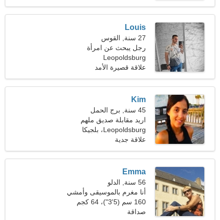
Louis
27 سنة, القوس
رجل يبحث عن امرأة
Leopoldsburg
علاقة قصيرة الأمد
Kim
45 سنة, برج الحمل
اريد مقابلة صديق ملهم
Leopoldsburg، بلجيكا
علاقة جدية
Emma
56 سنة, الدلو
أنا مغرم بالموسيقى وأمشي
في الهواء الطلق
160 سم (5'3")، 64 كجم
(141 رطلا)
صداقة