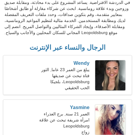
في الدردشة الافتراضية. يساعد المشروع على بدء محادثة، ومقابلة صديق
وزوجين وبدء علاقة رومانسية. ابحث عن شركاء مغازلة أو طابق أشخاصًا
بمعايير متقدمة، وقم بتكوين صداقات، وحدد ملفات التعريف المفضلة
لديك ومطابقة المستخدمين. الخدمة مثالية لتنظيم المواعيد الرومانسية،
ومقابلة الأصدقاء، وإيجاد الشركاء المثاليين والتواصل المريح. انضم إلى
موقع Leopoldsburg المجاني للسكان المحليين والأجانب والسياح.
الرجال والنساء عبر الإنترنت
Wendy
يبلغ من العمر 23 عاما, الثور
فتاة تبحث عن صديقها
Leopoldsburg، بلجيكا
الحب الحقيقي
Yasmine
العمر 21 سنة, برج العذراء
امرأة شريفة تبحث عن علاقة
حقيقية
Leopoldsburg
زواج