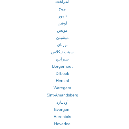
آندرلخت
بروج
نامور
لوفين
مونس
ميشيلن
تورناي
سينت نيكلاس
سيراينج
Borgerhout
Dilbeek
Herstal
Waregem
Sint-Amandsberg
أودينارد
Evergem
Herentals
Heverlee