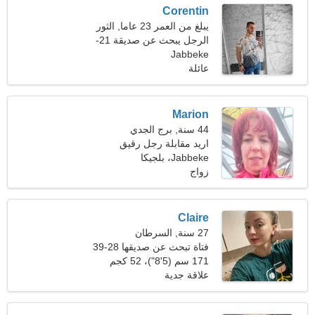
Corentin
يبلغ من العمر 23 عاما, الثور
الرجل يبحث عن صديقة 21-
Jabbeke
28
عائلة
Marion
44 سنة, برج الجدي
اريد مقابلة رجل رقيق
Jabbeke، بلجيكا
زواج
Claire
27 سنة, السرطان
فتاة تبحث عن صديقها 28-39
171 سم (5'8")، 52 كجم
(114 رطلا)
علاقة جدية