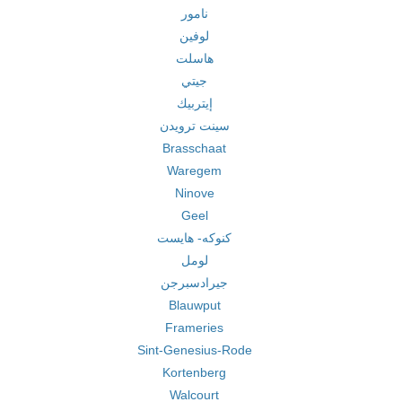
نامور
لوفين
هاسلت
جيتي
إيتربيك
سينت ترويدن
Brasschaat
Waregem
Ninove
Geel
كنوكه- هايست
لومل
جيرادسبرجن
Blauwput
Frameries
Sint-Genesius-Rode
Kortenberg
Walcourt