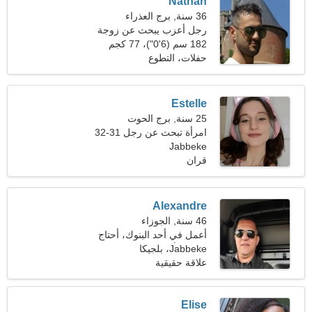
Nathan
36 سنة, برج العذراء
رجل أعزب يبحث عن زوجة
182 سم (6'0")، 77 كجم
(169 رطلا)
حفلات، التطوع
Estelle
25 سنة, برج الحوت
امرأة تبحث عن رجل 31-32
Jabbeke
قران
Alexandre
46 سنة, الجوزاء
أعمل في أحد البنوك، أحتاج
Jabbeke، بلجيكا
إلى امرأة رائعة
علاقة حقيقية
Elise