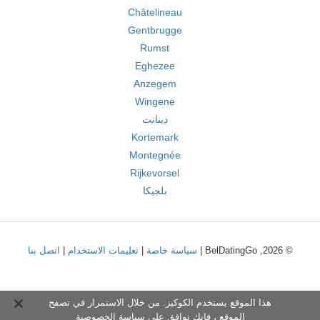
Châtelineau
Gentbrugge
Rumst
Eghezee
Anzegem
Wingene
دينانت
Kortemark
Montegnée
Rijkevorsel
بلجيكا
© 2026, BelDatingGo |
سياسة خاصة
|
تعليمات الاستخدام
|
اتصل بنا
هذا الموقع يستخدم الكوكيز. من خلال الاستمرار في تصفح
الموقع ، فإنك توافق على
سياسة الخصوصية