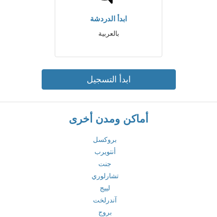
ابدأ الدردشة
بالعربية
ابدأ التسجيل
أماكن ومدن أخرى
بروكسل
أنتويرب
جنت
تشارلوري
لييج
آندرلخت
بروج