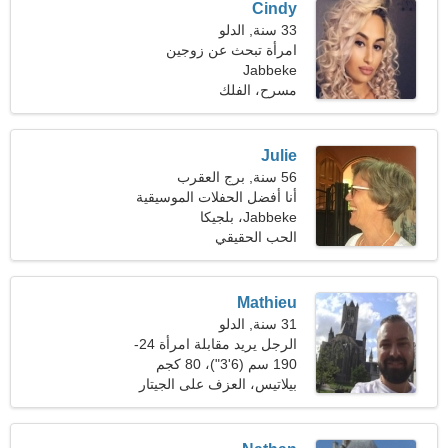
Cindy
33 سنة, الدلو
امرأة تبحث عن زوجين
Jabbeke
مسرح، الفلك
Julie
56 سنة, برج العقرب
أنا أفضل الحفلات الموسيقية
Jabbeke، بلجيكا
والنوادي الليلية
الحب الحقيقي
Mathieu
31 سنة, الدلو
الرجل يريد مقابلة امرأة 24-
31
190 سم (6'3")، 80 كجم
(176 رطلا)
بيلاتيس، العزف على الجيتار