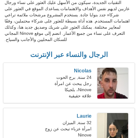
التقنيات الجديدة، سيكون من الأسهل عليك العثور على نساء ورجال
عازبين لديهم نفس الأهداف والاهتمامات.يساعدك الموقع في العثور على
شركاء جدد بنوايا جادة. يستخدم المشروع مرشحات ملائمة تراعي
اهتمامات المستخدم. هذه أداة بسيطة للعثور على شركاء محتملين، وفقًا
لمعايير مختلفة. يمكنك العثور على شريك وصديق جديد هنا، وكذلك
التعرف على نساء من جميع الأعمار. انضم إلى موقع Ninove المجاني
للسكان المحليين والأجانب والسياح.
الرجال والنساء عبر الإنترنت
Nicolas
24 سنة, برج الحوت
رجل يبحث عن امرأة
Ninove، بلجيكا
علاقة حقيقية
Laurie
32 سنة, الميزان
امرأة عزباء تبحث عن زوج
Ninove
38-43