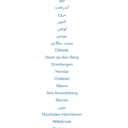
لييج
آندرلخت
بروج
نامور
لوفين
مونس
سينت نيكلاس
Dilbeek
Heist-op-den-Berg
Grimbergen
Herstal
Châtelet
Wavre
Sint-Amandsberg
Menen
تينين
Houthalen-Helchteren
Willebroek