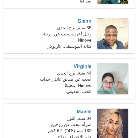
(110 رطل)
صداقة
Glenn
35 سنة, برج الجدي
رجل أعزب يبحث عن زوجة
Ninove
كتابة الموسيقى، كاريوكي
Virginie
44 سنة, برج الجدي
أبحث عن صديق عائلي جذاب
Ninove، بلجيكا
الحب الحقيقي
Maelle
34 سنة, الثور
امرأة تبحث عن زوجين
162 سم (5'4")، 62 كجم
(136 رطلا)
علم الاجتماع، مزاح