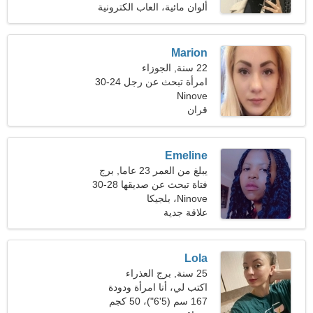
ألوان مائية، العاب الكترونية
Marion
22 سنة, الجوزاء
امرأة تبحث عن رجل 24-30
Ninove
قران
Emeline
يبلغ من العمر 23 عاما, برج
الحوت
فتاة تبحث عن صديقها 28-30
Ninove، بلجيكا
علاقة جدية
Lola
25 سنة, برج العذراء
اكتب لي، أنا امرأة ودودة
167 سم (5'6")، 50 كجم