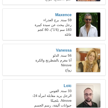
Maxence
59 سنة, برج العذراء
رجل يبحث عن سيدة كبيرة
183 سم (6'1")، 80 كجم
(176 رطلا)
عائلة
Vanessa
56 سنة, الدلو
أنا مغرم بالشطرنج والكرة
الطائرة
Ninove
زواج
Loic
33 سنة, القوس
الرجل يريد مقابلة امرأة 24-
30
Ninove، بلجيكا
حيوانات أليفة، رسم الجسم