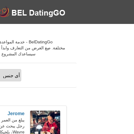
مختلفة. صِغ الغرض من التعارف وابدأ
سيساعدك المشروع على تكوين صداق
Jerome
يبلغ من العمر 23 عاما, برج العقرب
رجل يبحث عن امرأ
Wavre، بلجيكا