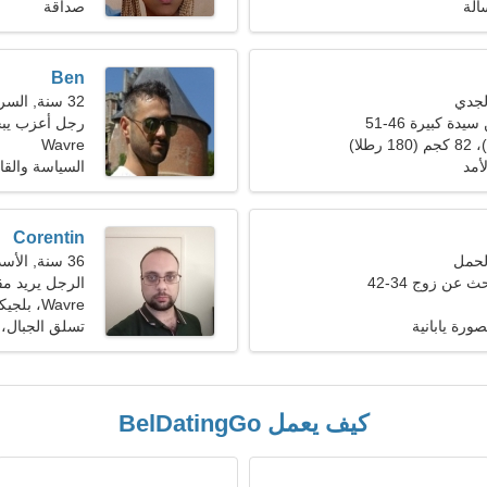
الة
صداقة
Ben
32 سنة, السرطان
ة كبيرة 46-51
رجل أعزب يبحث 
Wavre
أمد
السياسة والقا
Corentin
36 سنة, الأسد
 عن زوج 34-42
الرجل يريد مقابل
Wavre، بلجيكا
رة يابانية
تسلق الجبال، 
كيف يعمل BelDatingGo