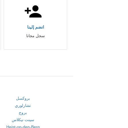
انضم إلينا
سجل مجانا
بروكسل
تشارلوري
بروج
سينت نيكلاس
Heist-op-den-Berg