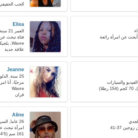
الحب الحقيقي
Elisa
العمر 21 سنة, الثور
 أبحث عن امرأة رائعة
فتاة تبحث عن
Wavre، بلجيكا
علاقة جدية
Jeanne
25 سنة, الدلو
الفيديو والسيارات
مرحبًا، أنا امر
Wavre
قران
Aline
26 عاما, السرطان
جين 37-41
امرأة تبحث ع
161 سم (5'4")، 49 كجم (108 رطل)