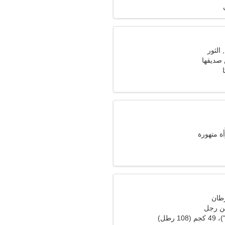
 صديقها
أة متهورة
ن رجل