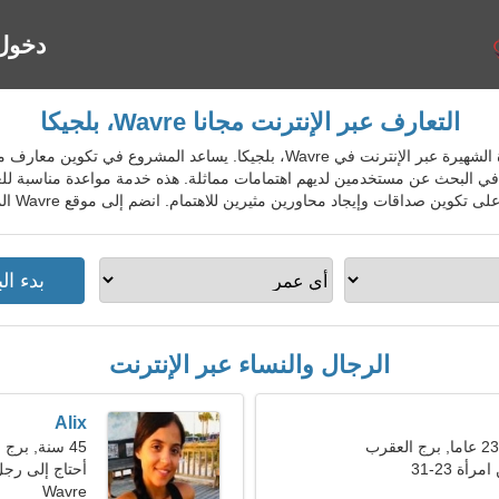
دخول
التعارف عبر الإنترنت مجانا Wavre، بلجيكا
BelDatingGo - خدمة المواعدة الشهيرة عبر الإنترنت في Wavre، بلجيكا. يساع
 في البحث عن مستخدمين لديهم اهتمامات مماثلة. هذه خدمة مواعدة مناسبة لل
ات وإيجاد محاورين مثيرين للاهتمام. انضم إلى موقع Wavre المجاني للسكان المحليين والأجانب والسياح.
الرجال والنساء عبر الإنترنت
Alix
45 سنة, برج العذراء
ة 23-31
أحتاج إلى رجل
Wavre