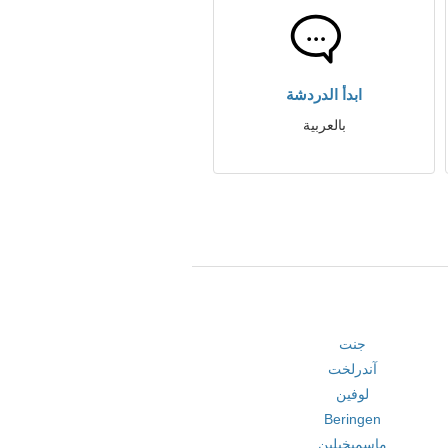
ابدأ الدردشة
بالعربية
جنت
آندرلخت
لوفين
Beringen
ماسميخيلين