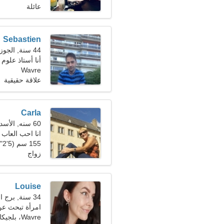
عائلة
Sebastien
44 سنة, الجوزاء
أنا أستاذ علوم
Wavre
علاقة حقيقية
Carla
60 سنه, الأسد
انا احب العاب 
155 سم (5'2")، 70 كجم (154 رطلا)
زواج
Louise
34 سنة, برج الجدي
امرأة تبحث عن زو
Wavre، بلجيكا