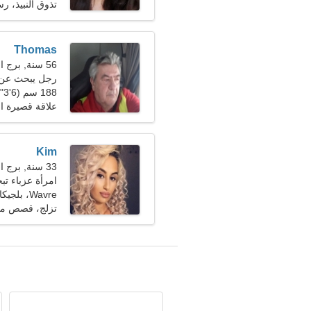
تذوق النبيذ، رس
Thomas
56 سنة, برج الجدي
رجل يبحث عن سيد
188 سم (6'3")، 82 كجم (180 رطلا)
علاقة قصيرة ال
Kim
33 سنة, برج الحمل
امرأة عزباء تبحث
Wavre، بلجيكا
تزلج، قصص مصو