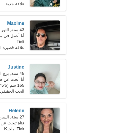
علاقة جدية
Maxime
43 سنة, الثور
أنا أعمل في م
Tielt
علاقة قصيرة ال
Justine
45 سنة, برج العذراء
أنا أبحث عن 
165 سم (5'5")، 64 كجم (141 رطلا)
الحب الحقيقي
Helene
27 سنة, السرطان
فتاة تبحث عن صديق
Tielt، بلجيكا