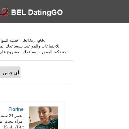
للاجتماعات والمواعيد. سيساعدك ال
بعضكما البعض. سيساعدك المشروع على بناء علاقات قوية وا
Florine
العمر 21 سنة, برج العقرب
امرأة تبحث ع
Tielt، بلجيكا