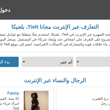
دخول
التعارف عبر الإنترنت مجانا Tielt، بلجيكا
BelDatingGo - خدمة المواعدة الشهيرة عبر الإنترنت في Tielt، بلجيكا. استخ
مشروع على التعرف على أشخاص جدد وإيجاد شركاء في المستقبل. يسجل الموقع
لمشاركة في الاتصالات الافتراضية. انضم إلى موقع Tielt المجاني للسكان المحليين والأجانب والسياح.
الرجال والنساء عبر الإنترنت
Fanny
31 سنة, الميزان
ن رجل
امرأة عزباء 
Tielt