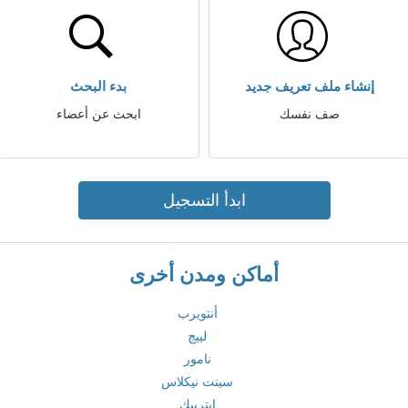
إنشاء ملف تعريف جديد
بدء البحث
صف نفسك
ابحث عن أعضاء
ابدأ التسجيل
أماكن ومدن أخرى
أنتويرب
لييج
نامور
سينت نيكلاس
إيتربيك