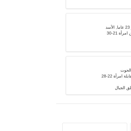
د
أة 21-30
ة امرأة 22-28
ق الجبال