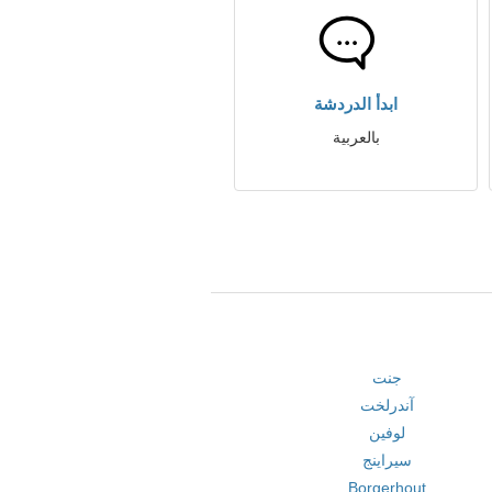
ابدأ الدردشة
بالعربية
جنت
آندرلخت
لوفين
سيراينج
Borgerhout