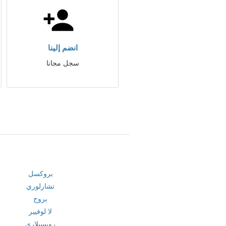
انضم إلينا
سجل مجانا
بروكسل
تشارلوري
بروج
لا لوفيير
رويسيلاري