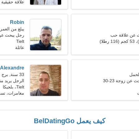
علاقة حقيقية
Robin
يبلغ من العمر 23 عاما, الأس
ث عن علاقة حب
رجل يبحث عن امر
Tielt
عائلة
Alexandre
33 سنة, برج الحوت
عن زوجة 23-30
الرجل يريد مقابل
Tielt، بلجيكا
ت
مغامرات، تسل
كيف يعمل BelDatingGo