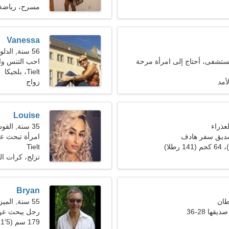
مسرح، رياضة 
Vanessa
56 سنة, الدلو
ستشفى، أحتاج إلى امرأة مرحة
احب التنس وال
Tielt، بلجيكا
أمد
زواج
Louise
35 سنة, القوس
صديق سفر هادف
امرأة تبحث عن ز
Tielt
تزلج، كرات ال
Bryan
55 سنة, الميزان
ها 28-36
رجل يبحث عن سي
179 سم (5'11")، 80 كجم (176 رطلا)