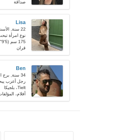
صداقة
Lisa
22 سنة, الأسد
نوع امرأة تبح
175 سم (5'9")، 53 كجم (116 رطلا)
قران
Ben
34 سنة, برج الحمل
رجل أعزب يبحث 
Tielt، بلجيكا
أفلام، المؤلفا