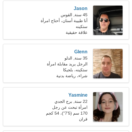
Jason
45 سنة, القوس
أنا طبيبة أسنان، أحتاج امرأة
رشيقة
ستكينه
علاقة حقيقية
Glenn
35 سنة, الدلو
الرجل يريد مقابلة امرأة
ستكينه، بلجيكا
شراء، رياضة بدنية
Yasmine
22 سنة, برج الجدي
امرأة تبحث عن رجل
170 سم (5'7")، 54 كجم
(119 رطلا)
قران