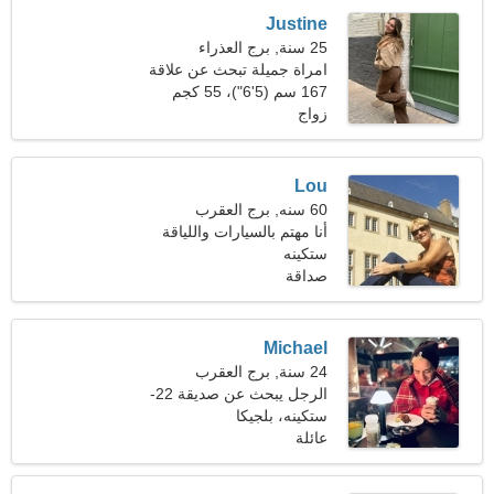
Justine
25 سنة, برج العذراء
امراة جميلة تبحث عن علاقة
دائمة
167 سم (5'6")، 55 كجم
(121 رطلا)
زواج
Lou
60 سنه, برج العقرب
أنا مهتم بالسيارات واللياقة
البدنية
ستكينه
صداقة
Michael
24 سنة, برج العقرب
الرجل يبحث عن صديقة 22-
29
ستكينه، بلجيكا
عائلة