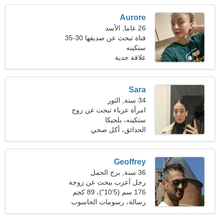
Aurore
26 عاما, الأسد
فتاة تبحث عن صديقها 30-35
ستكينه
علاقة جدية
Sara
34 سنة, الثور
امرأة عزباء تبحث عن زوج
ستكينه، بلجيكا
الحدائق، أكل صحي
Geoffrey
36 سنة, برج الحمل
رجل أعزب يبحث عن زوجة
27-33
176 سم (5'10")، 89 كجم
(196 رطل)
رسالة، رسومات الحاسوب