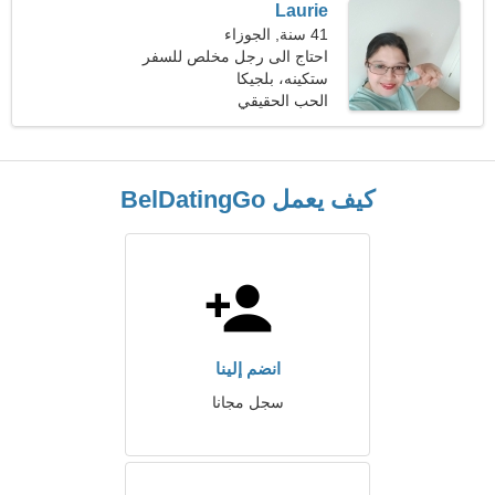
Laurie
41 سنة, الجوزاء
احتاج الى رجل مخلص للسفر
معا
ستكينه، بلجيكا
الحب الحقيقي
كيف يعمل BelDatingGo
انضم إلينا
سجل مجانا