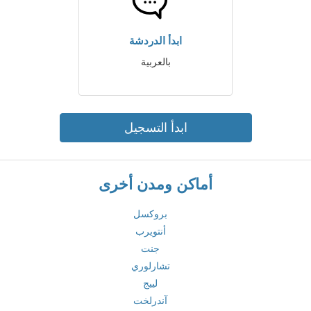
ابدأ الدردشة
بالعربية
ابدأ التسجيل
أماكن ومدن أخرى
بروكسل
أنتويرب
جنت
تشارلوري
لييج
آندرلخت