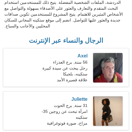
الدردشة، الملفات الشخصية المفضلة. يتيح ذلك للمستخدمين استخدام
البحث المتقدم والتعارف والعثور على الأصدقاء بسهولة والتواصل مع
الأشخاص المثيرين للاهتمام. يتيح المشروع للمستخدمين تكوين صداقات
جديدة والعثور عليها للتواصل. انضم إلى موقع ستكينه المجاني للسكان
المحليين والأجانب والسياح.
الرجال والنساء عبر الإنترنت
Axel
56 سنة, برج العذراء
رجل يبحث عن سيدة كبيرة
ستكينه، بلجيكا
علاقة قصيرة الأمد
Juliette
31 سنة, برج الحوت
امرأة تبحث عن زوجين 35-
42
ستكينه
مزاح، صورة فوتوغرافية