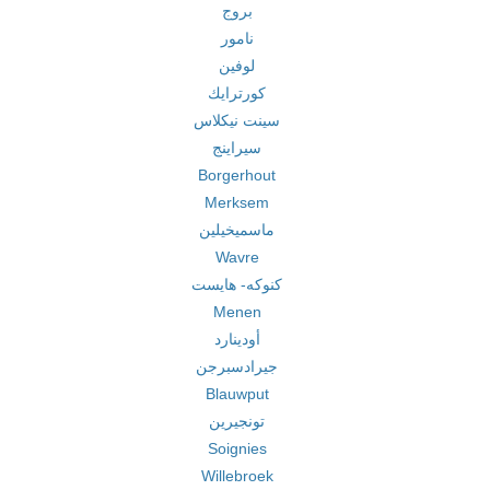
بروج
نامور
لوفين
كورترايك
سينت نيكلاس
سيراينج
Borgerhout
Merksem
ماسميخيلين
Wavre
كنوكه- هايست
Menen
أودينارد
جيرادسبرجن
Blauwput
تونجيرين
Soignies
Willebroek