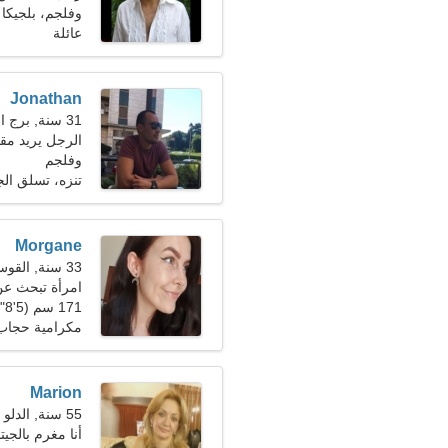
وفلجم، بلجيكا
عائلة
Jonathan
31 سنة, برج الحوت
الرجل يريد مقابلة
وفلجم
تنزه، تسلق الج
Morgane
33 سنة, القوس
امرأة تبحث عن زو
171 سم (5'8")، 62 كجم (136 رطلا)
مكرامية حجاب، 
Marion
55 سنة, الدلو
أنا مغرم بالجيت