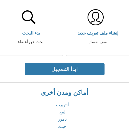
إنشاء ملف تعريف جديد
بدء البحث
صف نفسك
ابحث عن أعضاء
ابدأ التسجيل
أماكن ومدن أخرى
أنتويرب
لييج
نامور
جينك