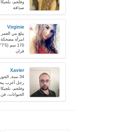
وفلجم، بلجيكا
صداقة
Virginie
يبلغ من العمر 23 عاما, برج العقرب
امرأة مضحكة 
170 سم (5'7")، 49 كجم (108 رطل)
قران
Xavier
34 سنة, الجوزاء
رجل أعزب يبحث 
وفلجم، بلجيكا
الحيوانات، فن