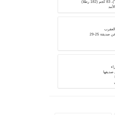
لأمد
صديقة 25-29
 صديقها