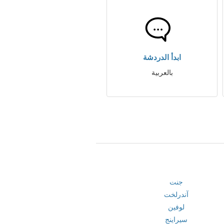
ابدأ الدردشة
بالعربية
جنت
آندرلخت
لوفين
سيراينج