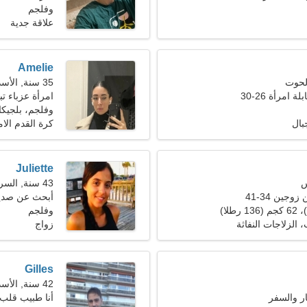
وفلجم
علاقة جدية
Amelie
35 سنة, الأسد
 امرأة 26-30
امرأة عزباء 
وفلجم، بلجيكا
بال
كرة القدم الا
Juliette
43 سنة, السرطان
جين 34-41
أبحث عن صدي
وفلجم
الزلاجات النفاثة
زواج
Gilles
42 سنة, الأسد
ار والسفر
أنا طبيب قلب