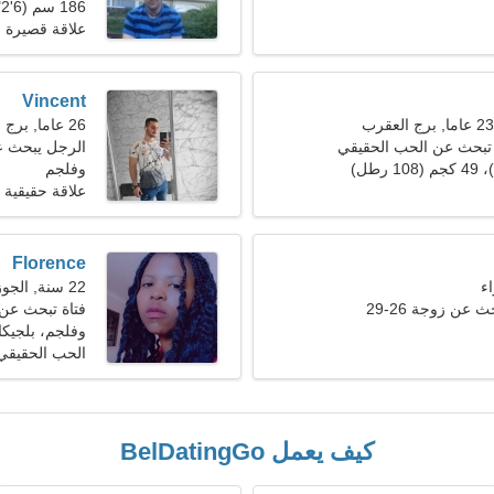
186 سم (6'2")، 83 كجم (182 رطلا)
علاقة قصيرة ا
Vincent
26 عاما, برج العقرب
تبحث عن الحب الحقيقي
الرجل يبحث عن 
وفلجم
علاقة حقيقية
Florence
22 سنة, الجوزاء
عن زوجة 26-29
فتاة تبحث عن
وفلجم، بلجيكا
الحب الحقيقي
كيف يعمل BelDatingGo