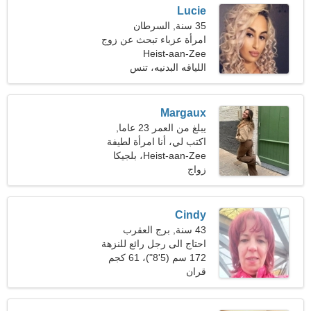
Lucie
35 سنة, السرطان
امرأة عزباء تبحث عن زوج
Heist-aan-Zee
اللياقه البدنيه، تنس
Margaux
يبلغ من العمر 23 عاما,
القوس
اكتب لي، أنا امرأة لطيفة
Heist-aan-Zee، بلجيكا
زواج
Cindy
43 سنة, برج العقرب
احتاج الى رجل رائع للنزهة
معا
172 سم (5'8")، 61 كجم
(134 رطلا)
قران