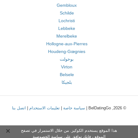
Gembloux
Schilde
Lochristi
Lebbeke
Merelbeke
Hollogne-aux-Pierres
Houdeng-Gœgnies
بوخولت
Virton
Belsele
بلجيكا
© 2026, BelDatingGo |
سياسة خاصة
|
تعليمات الاستخدام
|
اتصل بنا
هذا الموقع يستخدم الكوكيز. من خلال الاستمرار في تصفح
الموقع ، فإنك توافق على
سياسة الخصوصية