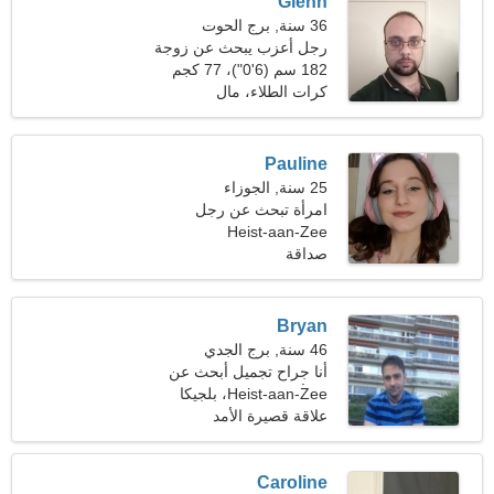
Glenn
36 سنة, برج الحوت
رجل أعزب يبحث عن زوجة
26-33
182 سم (6'0")، 77 كجم
(169 رطلا)
كرات الطلاء، مال
Pauline
25 سنة, الجوزاء
امرأة تبحث عن رجل
Heist-aan-Zee
صداقة
Bryan
46 سنة, برج الجدي
أنا جراح تجميل أبحث عن
امرأة مؤنسة
Heist-aan-Zee، بلجيكا
علاقة قصيرة الأمد
Caroline