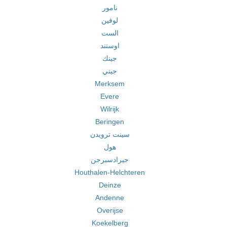
نامور
لوفين
الست
اوستند
جينك
جيتي
Merksem
Evere
Wilrijk
Beringen
سينت ترويدن
هول
جيرادسبرجن
Houthalen-Helchteren
Deinze
Andenne
Overijse
Koekelberg