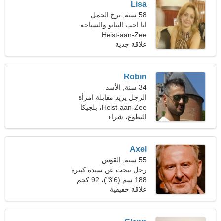
Lisa
58 سنة, برج الحمل
انا احب البيانو والسباحة
Heist-aan-Zee
علاقة جدية
Robin
34 سنة, الأسد
الرجل يريد مقابلة امرأة
Heist-aan-Zee، بلجيكا
التطوع، شراء
Axel
55 سنة, القوس
رجل يبحث عن سيدة كبيرة
188 سم (6'3")، 92 كجم
(202 رطل)
علاقة حقيقية