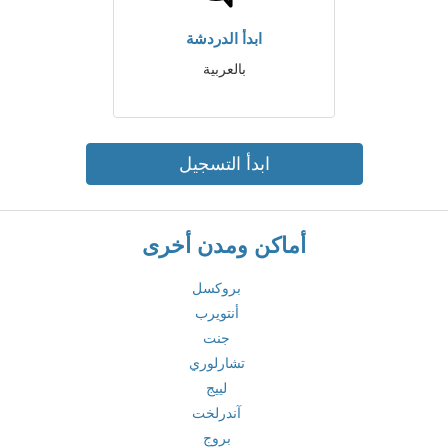
ابدأ الدردشة
بالعربية
ابدأ التسجيل
أماكن ومدن أخرى
بروكسل
أنتويرب
جنت
تشارلوري
لييج
آندرلخت
بروج