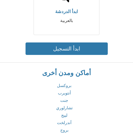
ابدأ الدردشة
بالعربية
ابدأ التسجيل
أماكن ومدن أخرى
بروكسل
أنتويرب
جنت
تشارلوري
لييج
آندرلخت
بروج