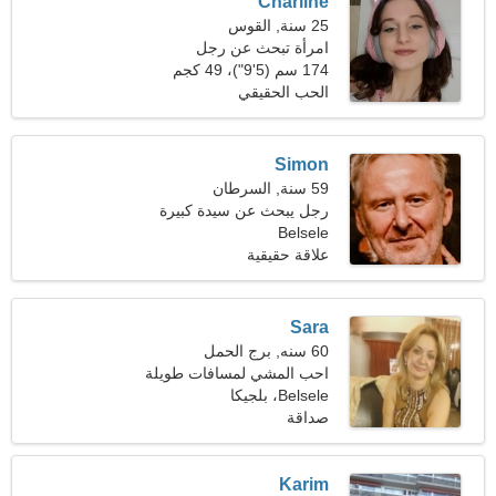
Charline
25 سنة, القوس
امرأة تبحث عن رجل
174 سم (5'9")، 49 كجم
(108 رطل)
الحب الحقيقي
Simon
59 سنة, السرطان
رجل يبحث عن سيدة كبيرة
Belsele
52-55
علاقة حقيقية
Sara
60 سنه, برج الحمل
احب المشي لمسافات طويلة
Belsele، بلجيكا
والرقص
صداقة
Karim