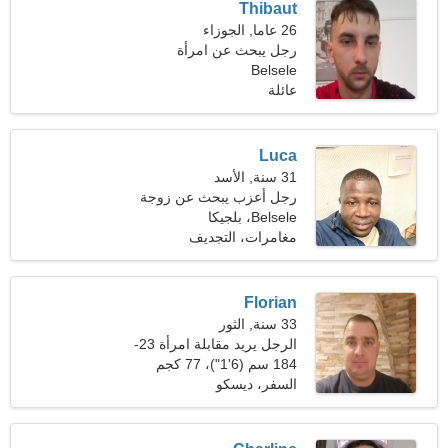
Thibaut
26 عاما, الجوزاء
رجل يبحث عن امرأة
Belsele
عائلة
Luca
31 سنة, الأسد
رجل أعزب يبحث عن زوجة
24-29
Belsele، بلجيكا
مغامرات، التجديف
Florian
33 سنة, الثور
الرجل يريد مقابلة امرأة 23-
28
184 سم (6'1")، 77 كجم
(169 رطلا)
السفر، ديسكو