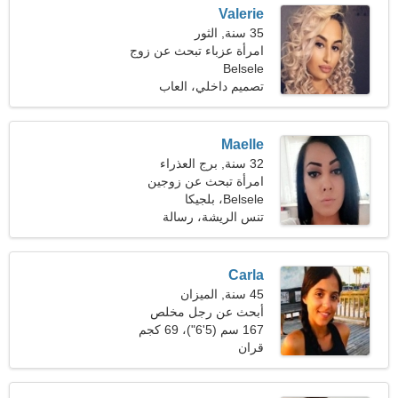
Valerie
35 سنة, الثور
امرأة عزباء تبحث عن زوج
Belsele
41-43
تصميم داخلي، العاب
الكترونية
Maelle
32 سنة, برج العذراء
امرأة تبحث عن زوجين
Belsele، بلجيكا
تنس الريشة، رسالة
Carla
45 سنة, الميزان
أبحث عن رجل مخلص
للرقص معا
167 سم (5'6")، 69 كجم
(152 رطلا)
قران