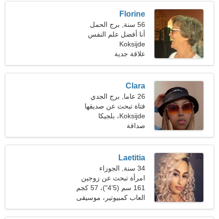
Florine
56 سنة, برج الحمل
أنا أفضل علم النفس
Koksijde
والاجتماعات
علاقة جدية
Clara
26 عاما, برج الجدي
فتاة تبحث عن صديقها
Koksijde، بلجيكا
صداقة
Laetitia
34 سنة, الجوزاء
امرأة تبحث عن زوجين
161 سم (5'4")، 57 كجم
(125 رطلا)
العاب كمبيوتير، موسيقى
الروك آند رول