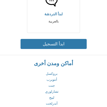
ابدأ الدردشة
بالعربية
ابدأ التسجيل
أماكن ومدن أخرى
بروكسل
أنتويرب
جنت
تشارلوري
لييج
آندرلخت