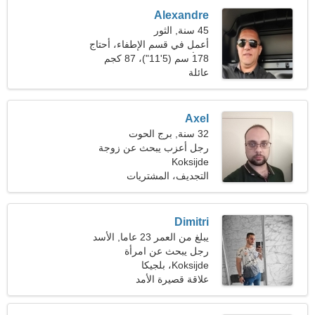
Alexandre
45 سنة, الثور
أعمل في قسم الإطفاء، أحتاج
امرأة ودودة
178 سم (5'11")، 87 كجم
(191 رطلا)
عائلة
Axel
32 سنة, برج الحوت
رجل أعزب يبحث عن زوجة
Koksijde
21-29
التجديف، المشتريات
Dimitri
يبلغ من العمر 23 عاما, الأسد
رجل يبحث عن امرأة
Koksijde، بلجيكا
علاقة قصيرة الأمد