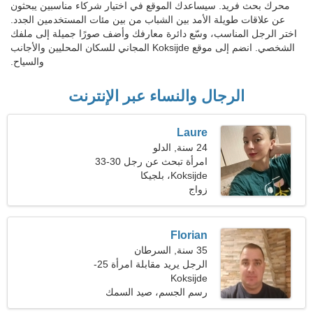
محرك بحث فريد. سيساعدك الموقع في اختيار شركاء مناسبين يبحثون
عن علاقات طويلة الأمد بين الشباب من بين مئات المستخدمين الجدد.
اختر الرجل المناسب، وسّع دائرة معارفك وأضف صورًا جميلة إلى ملفك
الشخصي. انضم إلى موقع Koksijde المجاني للسكان المحليين والأجانب
والسياح.
الرجال والنساء عبر الإنترنت
Laure
24 سنة, الدلو
امرأة تبحث عن رجل 30-33
Koksijde، بلجيكا
زواج
Florian
35 سنة, السرطان
الرجل يريد مقابلة امرأة 25-
Koksijde
33
رسم الجسم، صيد السمك