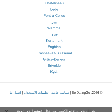
Châtelineau
Lede
Pont-a-Celles
بيير
Wemmel
فيرن
Kortemark
Enghien
Frasnes-lez-Buissenal
Grâce-Berleur
Ertvelde
بلجيكا
© 2026, BelDatingGo |
سياسة خاصة
|
تعليمات الاستخدام
|
اتصل بنا
هذا الموقع يستخدم الكوكيز. من خلال الاستمرار في تصفح