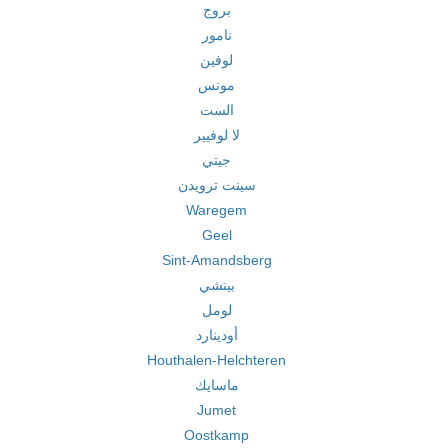
بروج
نامور
لوفين
مونس
الست
لا لوفيير
جيتي
سينت ترويدن
Waregem
Geel
Sint-Amandsberg
بينشي
لومل
أودينارد
Houthalen-Helchteren
ماسايك
Jumet
Oostkamp