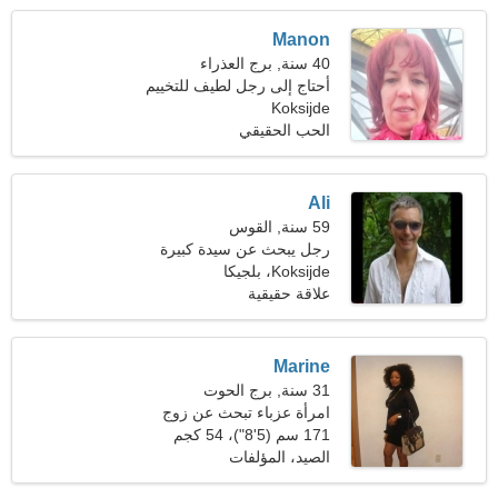
Manon
40 سنة, برج العذراء
أحتاج إلى رجل لطيف للتخييم
Koksijde
الحب الحقيقي
Ali
59 سنة, القوس
رجل يبحث عن سيدة كبيرة
48-57
Koksijde، بلجيكا
علاقة حقيقية
Marine
31 سنة, برج الحوت
امرأة عزباء تبحث عن زوج
171 سم (5'8")، 54 كجم
(119 رطلا)
الصيد، المؤلفات