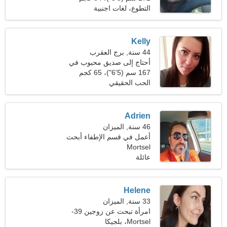
(141 رطلا)
التطوع، لغات اجنبية
Kelly
44 سنة, برج العقرب
أحتاج إلى صديق محبوب في
نزهة معًا
167 سم (5'6")، 65 كجم
(143 رطلا)
الحب الحقيقي
Adrien
46 سنة, الميزان
أعمل في قسم الإطفاء أبحث
Mortsel
عن امرأة جميلة
عائلة
Helene
33 سنة, الميزان
امرأة تبحث عن زوجين 39-
42
Mortsel، بلجيكا