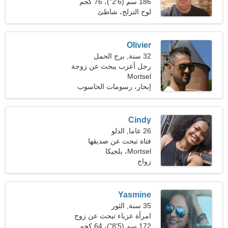
186 سم (6'2")، 76 كجم
(167 رطلا)
لوح التزلج، شاطئ
Olivier
32 سنة, برج الحمل
رجل أعزب يبحث عن زوجة
Mortsel
24-29
إبحار، رسومات الحاسوب
Cindy
26 عاما, الدلو
فتاة تبحث عن صديقها
Mortsel، بلجيكا
زواج
Yasmine
35 سنة, الثور
امرأة عزباء تبحث عن زوج
172 سم (5'8")، 64 كجم