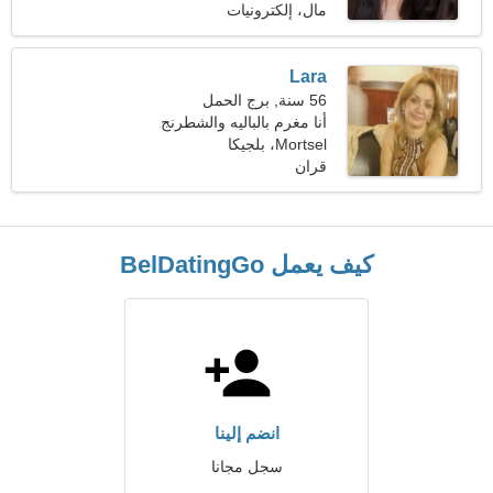
مال، إلكترونيات
Lara
56 سنة, برج الحمل
أنا مغرم بالباليه والشطرنج
Mortsel، بلجيكا
قران
كيف يعمل BelDatingGo
انضم إلينا
سجل مجانا