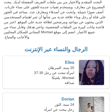
البحث المتقدم والاختيار من بين ملفات التعريف المفضلة لديك. يبحث
المشروع عن معارف، ويستخدم تقنيات جديدة للعثور على نساء عازبات.
أضف صورًا جميلة، وابحث عن أصدقاء ومعارف جدد. يساعد في العثور
على فتاة أو رجل وبناء علاقة جدية من شأنها أن تثير اهتمام المستخدمين
الذين يبحثون عن مواعيد ومرشحين لعلاقة جدية على الموقع. اختر من
قاعدة بيانات كبيرة من الملفات الشخصية، واختر هدفك وقابل نساء من
جميع الأعمار. انضم إلى موقع Mortsel المجاني للسكان المحليين
والأجانب والسياح.
الرجال والنساء عبر الإنترنت
Elisa
25 سنة, السرطان
امرأة تبحث عن رجل 30-37
Mortsel، بلجيكا
صداقة
Dorian
24 سنة, الثور
رجل يبحث عن امرأة