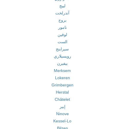
لييج
آندرلخت
بروج
نامور
لوفين
الست
سيراينج
رويسيلاري
بيفيرن
Merksem
Lokeren
Grimbergen
Herstal
Châtelet
إبير
Ninove
Kessel-Lo
Bilzen