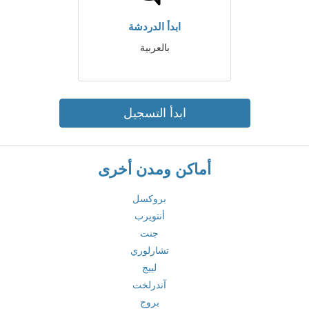
ابدأ الدردشة
بالعربية
ابدأ التسجيل
أماكن ومدن أخرى
بروكسل
أنتويرب
جنت
تشارلوري
لييج
آندرلخت
بروج