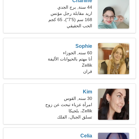
Charline
44 سنة, برج الجدي
اريد مقابلة رجل مؤنس
168 سم (5'7")، 65 كجم
(143 رطلا)
الحب الحقيقي
Sophie
60 سنه, الجوزاء
أنا مهتم بالحيوانات الأليفة
Zellik
واللياقة البدنية
قران
Kim
30 سنه, القوس
امرأة عزباء تبحث عن زوج
33-37
Zellik، بلجيكا
تسلق الجبال، الفلك
Celia