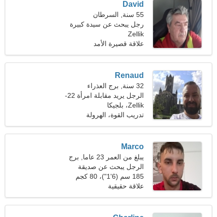
David
55 سنة, السرطان
رجل يبحث عن سيدة كبيرة
Zellik
علاقة قصيرة الأمد
Renaud
32 سنة, برج العذراء
الرجل يريد مقابلة امرأة 22-
31
Zellik، بلجيكا
تدريب القوة، الهرولة
Marco
يبلغ من العمر 23 عاما, برج
العقرب
الرجل يبحث عن صديقة
185 سم (6'1")، 80 كجم
(176 رطلا)
علاقة حقيقية