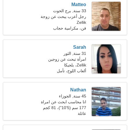
Matteo
33 سنة, برج الحوت
رجل أعزب يبحث عن زوجة
Zellik
فن، مكرامية حجاب
Sarah
31 سنة, الثور
امرأة تبحث عن زوجين
Zellik، بلجيكا
ألعاب اللوح، تأمل
Nathan
45 سنة, الجوزاء
انا محاسب ابحث عن امراة
رائعة
177 سم (5'10")، 81 كجم
(178 رطلا)
عائلة