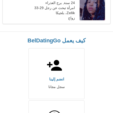
24 سنة, برج العذراء
امرأة تبحث عن رجل 29-33
Zellik، بلجيكا
زواج
كيف يعمل BelDatingGo
انضم إلينا
سجل مجانا